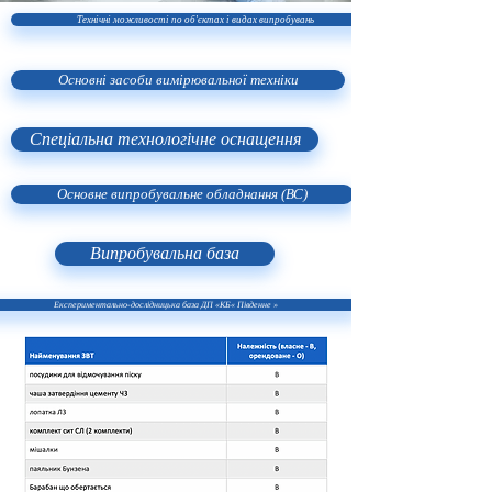
Технічні можливості по об'єктах і видах випробувань
Основні засоби вимірювальної техніки
Спеціальна технологічне оснащення
Основне випробувальне обладнання (ВС)
Випробувальна база
Експериментально-дослідницька база ДП «КБ« Південне »