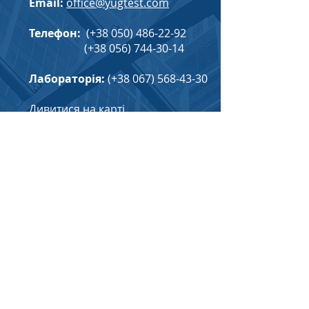
Email:
office@yugtest.com
Телефон:
(+38
050) 486-22-92
(+38
056) 744-30-14
Лабораторія:
(+38
067) 568-43-30
Дивитися на карті
Напишіть нам, і ми зв'яжемося з
вами в самий найближчий час: