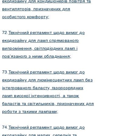
екодизайну для кондиціонерів повітря та
вентиляторів, призначених для
особистого комфорту;
72.
Технічний регламент щодо вимог до
екодизайну для ламп спрямованого
випромінення, світлодіодних ламп і
пов’язаного з ними обладнання;
73.
Технічний регламент щодо вимог до
екодизайну для люмінесцентних ламп без
інтегрованого баласту, газорозрядних
ламп високої інтенсивності, а також
баластів та світильників, призначених для
роботи з такими лампами;
74.
Технічний регламент щодо вимог до
екодизайну для малих, середніх та