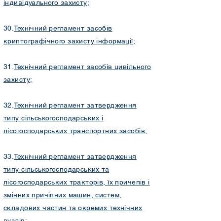
індивідуального захисту
;
30.
Технічний регламент засобів
криптографічного захисту інформації
;
31.
Технічний регламент засобів цивільного
захисту
;
32.
Технічний регламент затвердження
типу сільськогосподарських і
лісогосподарських транспортних засобів
;
33.
Технічний регламент затвердження
типу сільськогосподарських та
лісогосподарських тракторів, їх причепів і
змінних причіпних машин, систем,
складових частин та окремих технічних
вузлів
;