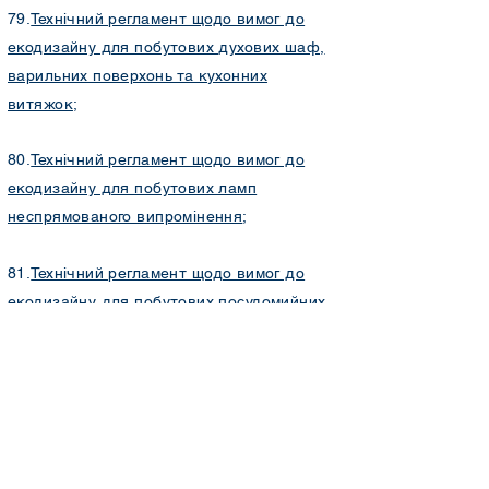
79.
Технічний регламент щодо вимог до
екодизайну для побутових духових шаф,
варильних поверхонь та кухонних
витяжок
;
80.
Технічний регламент щодо вимог до
екодизайну для побутових ламп
неспрямованого випромінення
;
81.
Технічний регламент щодо вимог до
екодизайну для побутових посудомийних
машин
;
82.
Технічний регламент щодо вимог до
екодизайну для побутових пральних
машин
;