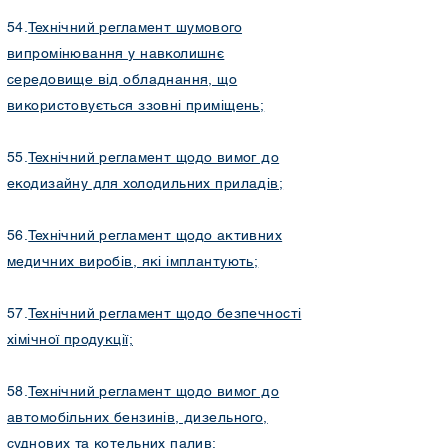
54.
Технічний регламент шумового
випромінювання у навколишнє
середовище від обладнання, що
використовується ззовні приміщень;
55.
Технічний регламент щодо вимог до
екодизайну для холодильних приладів;
56.
Технічний регламент щодо активних
медичних виробів, які імплантують;
57.
Технічний регламент щодо безпечності
хімічної продукції;
58.
Технічний регламент щодо вимог до
автомобільних бензинів, дизельного,
суднових та котельних палив;