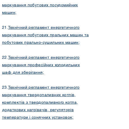
маркування побутових посудомийних
машин
;
21.
Технічний регламент енергетичного
маркування побутових пральних машин та
побутових прально-сушильних машин
;
22.
Технічний регламент енергетичного
маркування професійних холодильних
шаф для зберігання
;
23.
Технічний регламент енергетичного
маркування твердопаливних котлів,
комплектів з твердопаливного котла,
додаткових нагрівачів, регуляторів
температури і сонячних установок
;