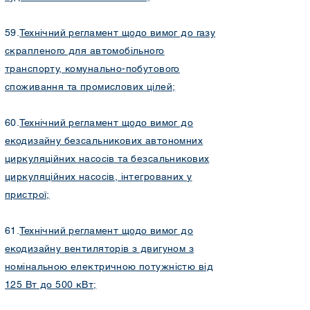
59.
Технічний регламент щодо вимог до газу
скрапленого для автомобільного
транспорту, комунально-побутового
споживання та промислових цілей;
60.
Технічний регламент щодо вимог до
екодизайну безсальникових автономних
циркуляційних насосів та безсальникових
циркуляційних насосів, інтегрованих у
пристрої;
61.
Технічний регламент щодо вимог до
екодизайну вентиляторів з двигуном з
номінальною електричною потужністю від
125 Вт до 500 кВт;