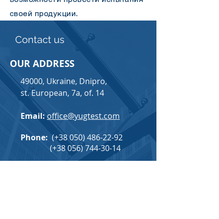
своей продукции.
Contact us
OUR ADDRESS
49000, Ukraine, Dnipro,
st. European, 7a, of. 14
Email:
office@yugtest.com
Phone
:
(+38
050) 486-22-92
(+38
056) 744-30-14
Laboratory:
(+38
067) 568-43-30
Watch on the map
Write to us and we will contact you