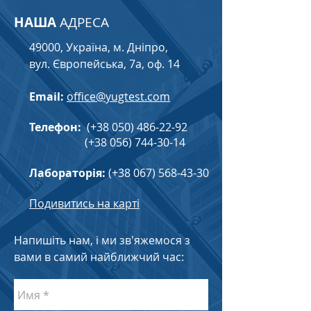
НАША
АДРЕСА
49000, Україна, м. Дніпро,
вул. Європейська, 7а, оф. 14
Email:
office@yugtest.com
Телефон:
(+38
050) 486-22-92
(+38
056) 744-30-14
Лабораторія:
(+38
067) 568-43-30
Подивитись на карті
Напишіть нам, і ми зв'яжемося з
вами в самий найближчий час: