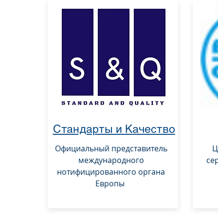
Стандарты и К
ачество
Официальный представитель
Ц
международного
се
нотифицированного органа
Европы