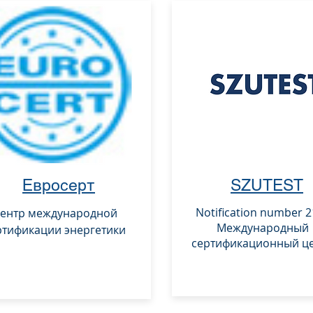
Евр
осерт
SZ
UTEST
Notification number 
ентр международной
Международный
ртификации энергетики
сертификационный ц